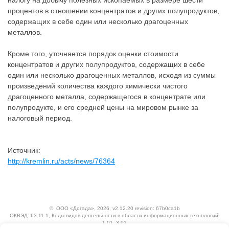
налогу на добычу полезных ископаемых в размере шести
процентов в отношении концентратов и других полупродуктов,
содержащих в себе один или несколько драгоценных
металлов.
Кроме того, уточняется порядок оценки стоимости
концентратов и других полупродуктов, содержащих в себе
один или несколько драгоценных металлов, исходя из суммы
произведений количества каждого химически чистого
драгоценного металла, содержащегося в концентрате или
полупродукте, и его средней цены на мировом рынке за
налоговый период.
Источник:
http://kremlin.ru/acts/news/76364
©
ООО «Догада»
, 2026, v2.12.20 revision: 67b0ca1b
ОКВЭД: 63.11.1, Коды видов деятельности в области информационных технологий:
1.01, 3.01