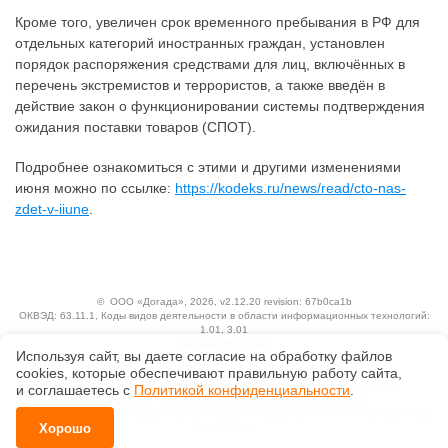
Кроме того, увеличен срок временного пребывания в РФ для
отдельных категорий иностранных граждан, установлен
порядок распоряжения средствами для лиц, включённых в
перечень экстремистов и террористов, а также введён в
действие закон о функционировании системы подтверждения
ожидания поставки товаров (СПОТ).
Подробнее ознакомиться с этими и другими изменениями
июня можно по ссылке:
https://kodeks.ru/news/read/cto-nas-
zdet-v-iiune
.
©
ООО «Догада»
, 2026, v2.12.20 revision: 67b0ca1b
ОКВЭД: 63.11.1, Коды видов деятельности в области информационных технологий:
1.01, 3.01
Ценовая политика
Используя сайт, вы даете согласие на обработку файлов
Технологии
сооkiеs, которые обеспечивают правильную работу сайта,
Исключительные авторские и смежные права принадлежат АО «Кодекс».
и соглашаетесь с
Политикой конфиденциальности
.
Положение по обработке и защите персональных данных
Справка о регистрации продуктов АО «Кодекс» в Реестре российского программного
Хорошо
обеспечения