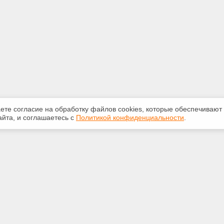
аете согласие на обработку файлов сооkiеs, которые обеспечивают
йта, и соглашаетесь с
Политикой конфиденциальности
.
ная информация
Сервисы
:
Специализированные онлайн-
издания
33-03