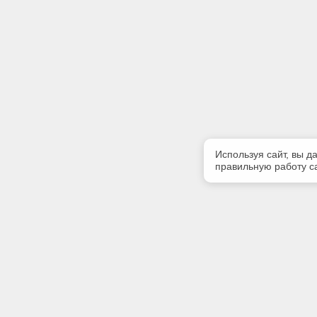
Используя сайт, вы д
правильную работу са
Полезная информация
Контакт
О компании
Телефон
(423)243-
Контакты