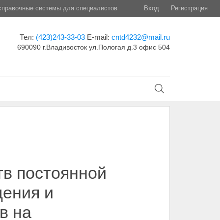
правочные системы для специалистов
Вход
Регистрация
Тел:
(423)243-33-03
E-mail:
cntd4232@mail.ru
690090 г.Владивосток ул.Пологая д.3 офис 504
тв постоянной
дения и
в на