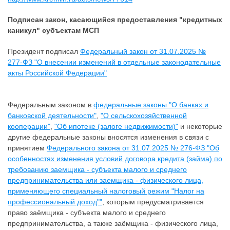
Подписан закон, касающийся предоставления "кредитных
каникул" субъектам МСП
Президент подписал
Федеральный закон от 31.07.2025 №
277-ФЗ "О внесении изменений в отдельные законодательные
акты Российской Федерации"
Федеральным законом в
федеральные законы "О банках и
банковской деятельности"
,
"О сельскохозяйственной
кооперации"
,
"Об ипотеке (залоге недвижимости)"
и некоторые
другие федеральные законы вносятся изменения в связи с
принятием
Федерального закона от 31.07.2025 № 276-ФЗ "Об
особенностях изменения условий договора кредита (займа) по
требованию заемщика - субъекта малого и среднего
предпринимательства или заемщика - физического лица,
применяющего специальный налоговый режим "Налог на
профессиональный доход""
, которым предусматривается
право заёмщика - субъекта малого и среднего
предпринимательства, а также заёмщика - физического лица,