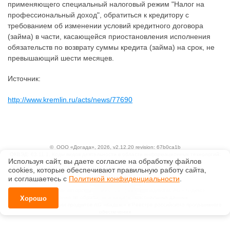
применяющего специальный налоговый режим "Налог на
профессиональный доход", обратиться к кредитору с
требованием об изменении условий кредитного договора
(займа) в части, касающейся приостановления исполнения
обязательств по возврату суммы кредита (займа) на срок, не
превышающий шести месяцев.
Источник:
http://www.kremlin.ru/acts/news/77690
©
ООО «Догада»
, 2026, v2.12.20 revision: 67b0ca1b
ОКВЭД: 63.11.1, Коды видов деятельности в области информационных технологий:
Используя сайт, вы даете согласие на обработку файлов
1.01, 3.01
Ценовая политика
сооkiеs, которые обеспечивают правильную работу сайта,
Технологии
и соглашаетесь с
Политикой конфиденциальности
.
Исключительные авторские и смежные права принадлежат АО «Кодекс».
Положение по обработке и защите персональных данных
Хорошо
Справка о регистрации продуктов АО «Кодекс» в Реестре российского программного
обеспечения