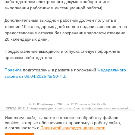
работодателем электронного документооборота или
выполнении работником дистанционной работы).
Дополнительный выходной работник должен получить в
течение 10 календарных дней со дня подачи заявления, а на
предоставление отпуска без сохранения зарплаты отведено
20 календарных дней.
Предоставление выходного и отпуска следует оформлять
приказом работодателя.
Правила
подготовлены в развитие положений
Федерального
закона от 09.04.2026 № 90-ФЗ
.
©
ООО «Догада»
, 2026, v2.12.20 revision: 67b0ca1b
ОКВЭД: 63.11.1, Коды видов деятельности в области информационных технологий:
1.01, 3.01
Используя сайт, вы даете согласие на обработку файлов
Ценовая политика
Технологии
сооkiеs, которые обеспечивают правильную работу сайта,
и соглашаетесь с
Политикой конфиденциальности
.
Исключительные авторские и смежные права принадлежат АО «Кодекс».
Положение по обработке и защите персональных данных