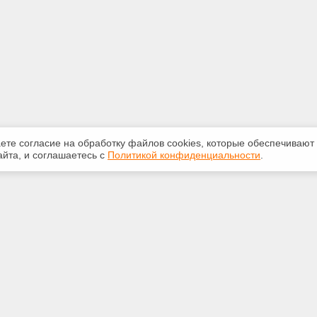
аете согласие на обработку файлов сооkiеs, которые обеспечивают
йта, и соглашаетесь с
Политикой конфиденциальности
.
ная информация
Сервисы
:
Специализированные онлайн-
издания
33-03
Регулярная новостная рассылка