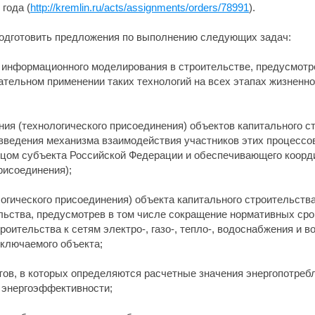
года (
http://kremlin.ru/acts/assignments/orders/78991
).
подготовить предложения по выполнению следующих задач:
й информационного моделирования в строительстве, предусмотр
тельном применении таких технологий на всех этапах жизненно
ия (технологического присоединения) объектов капитального с
введения механизма взаимодействия участников этих процессов
цом субъекта Российской Федерации и обеспечивающего коорд
рисоединения);
огического присоединения) объекта капитального строительств
льства, предусмотрев в том числе сокращение нормативных сро
оительства к сетям электро-, газо-, тепло-, водоснабжения и в
ключаемого объекта;
тов, в которых определяются расчетные значения энергопотреб
х энергоэффективности;