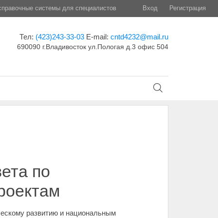
правочные системы для специалистов
Вход
Регистрация
Тел:
(423)243-33-03
E-mail:
cntd4232@mail.ru
690090 г.Владивосток ул.Пологая д.3 офис 504
ета по
роектам
ическому развитию и национальным