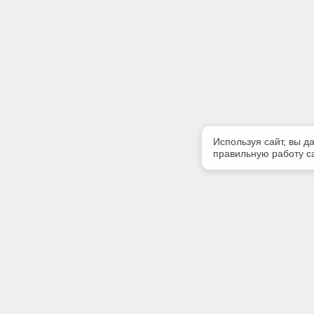
Используя сайт, вы д
правильную работу са
Полезная информация
Контакт
О компании
Телефон
(423)243-
Контакты
E-mail: