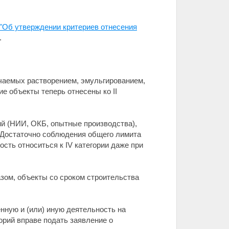
 "Об утверждении критериев отнесения
.
учаемых растворением, эмульгированием,
е объекты теперь отнесены ко II
ий (НИИ, ОКБ, опытные производства),
. Достаточно соблюдения общего лимита
сть относиться к IV категории даже при
азом, объекты со сроком строительства
ную и (или) иную деятельность на
егорий вправе подать заявление о