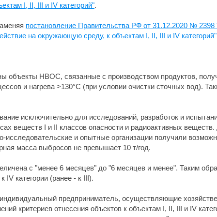
ам I, II, III и IV категорий"
.
 заменяя
постановление Правительства РФ от 31.12.2020 № 2398
твие на окружающую среду, к объектам I, II, III и IV категорий"
чены объекты НВОС, связанные с производством продуктов, пол
ссов и нагрева >130°C (при условии очистки сточных вод). Таки
вание исключительно для исследований, разработок и испытан
сах веществ I и II классов опасности и радиоактивных веществ
но-исследовательские и опытные организации получили возможно
ная масса выбросов не превышает 10 т/год.
личена с "менее 6 месяцев" до "6 месяцев и менее". Таким обр
IV категории (ранее - к III).
 индивидуальный предприниматель, осуществляющие хозяйствен
ний критериев отнесения объектов к объектам I, II, III и IV кат