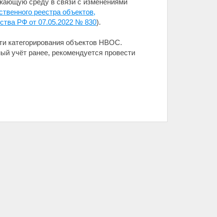
ружающую среду в связи с изменениями
ственного реестра объектов,
тва РФ от 07.05.2022 № 830
).
ти категорирования объектов НВОС.
ный учёт ранее, рекомендуется провести