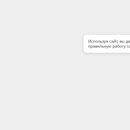
Используя сайт, вы д
правильную работу са
Полезная информация
Контакт
О компании
Телефон
(423)243-
Контакты
E-mail:
cntd4232
Адрес: