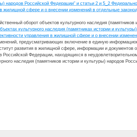
ы) народов Российской Федерации" и статьи 2 и 5_2 Федерально
 жилищной сфере и о внесении изменений в отдельные законо
яйственный оборот объектов культурного наследия (памятников 
бъектах культурного наследия (памятниках истории и культуры
ктивности управления в жилищной сфере и о внесении изменен
менений, предусматривающих включение в единую информацион
ститут развития в жилищной сфере, информации и документов о
ов Российской Федерации, находящихся в неудовлетворительно
урного наследия (памятников истории и культуры) народов Рос