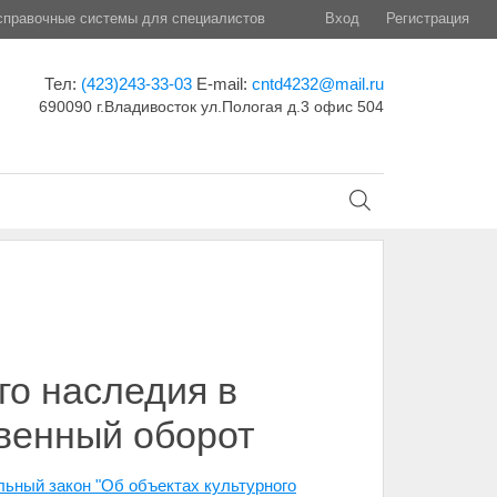
правочные системы для специалистов
Вход
Регистрация
Тел:
(423)243-33-03
E-mail:
cntd4232@mail.ru
690090 г.Владивосток ул.Пологая д.3 офис 504
го наследия в
твенный оборот
льный закон "Об объектах культурного