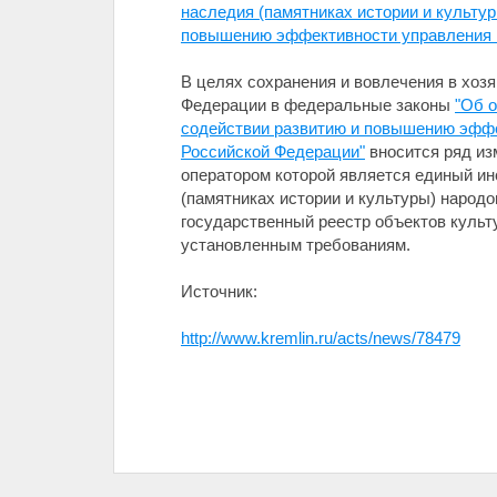
наследия (памятниках истории и культур
повышению эффективности управления в
В целях сохранения и вовлечения в хоз
Федерации в федеральные законы
"Об о
содействии развитию и повышению эффе
Российской Федерации"
вносится ряд из
оператором которой является единый ин
(памятниках истории и культуры) народ
государственный реестр объектов культ
установленным требованиям.
Источник:
http://www.kremlin.ru/acts/news/78479