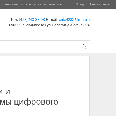
правочные системы для специалистов
Вход
Регистрация
Тел:
(423)243-33-03
E-mail:
cntd4232@mail.ru
690090 г.Владивосток ул.Пологая д.3 офис 504
и и
мы цифрового