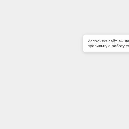
Используя сайт, вы д
правильную работу са
Полезная информация
Контакт
О компании
Телефон
(423)243-
Контакты
E-mail:
cntd4232
Адрес: