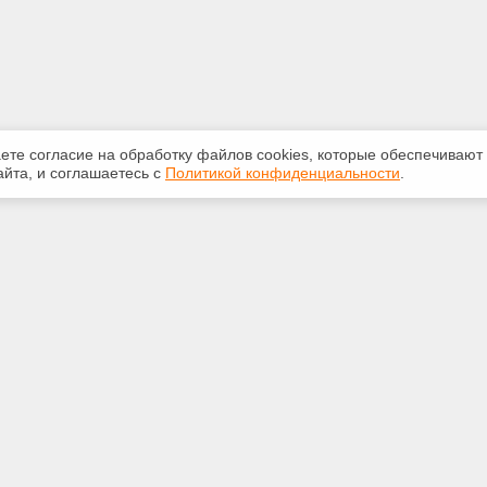
аете согласие на обработку файлов сооkiеs, которые обеспечивают
йта, и соглашаетесь с
Политикой конфиденциальности
.
ная информация
Сервисы
:
Специализированные онлайн-
издания
33-03
Регулярная новостная рассылка
@mail.ru
Служба поддержки пользователей
«Кодекс» и «Техэксперт»