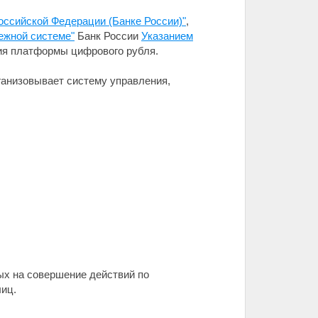
оссийской Федерации (Банке России)"
,
тежной системе"
Банк России
Указанием
ия платформы цифрового рубля.
ганизовывает систему управления,
х на совершение действий по
иц.