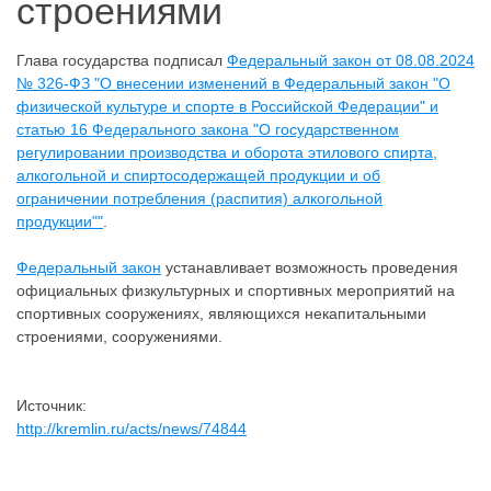
строениями
Глава государства подписал
Федеральный закон от 08.08.2024
№ 326-ФЗ "О внесении изменений в Федеральный закон "О
физической культуре и спорте в Российской Федерации" и
статью 16 Федерального закона "О государственном
регулировании производства и оборота этилового спирта,
алкогольной и спиртосодержащей продукции и об
ограничении потребления (распития) алкогольной
продукции""
.
Федеральный закон
устанавливает возможность проведения
официальных физкультурных и спортивных мероприятий на
спортивных сооружениях, являющихся некапитальными
строениями, сооружениями.
Источник:
http://kremlin.ru/acts/news/74844