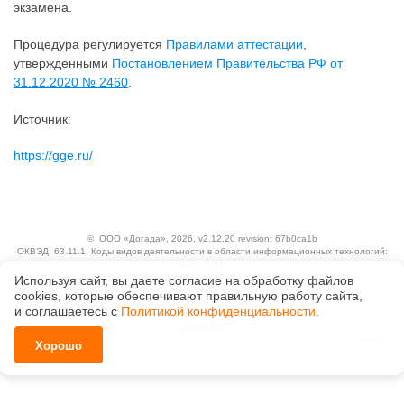
экзамена.
Процедура регулируется
Правилами аттестации
,
утвержденными
Постановлением Правительства РФ от
31.12.2020 № 2460
.
Источник:
https://gge.ru/
©
ООО «Догада»
, 2026, v2.12.20 revision: 67b0ca1b
ОКВЭД: 63.11.1, Коды видов деятельности в области информационных технологий:
1.01, 3.01
Ценовая политика
Используя сайт, вы даете согласие на обработку файлов
Технологии
сооkiеs, которые обеспечивают правильную работу сайта,
и соглашаетесь с
Политикой конфиденциальности
.
Исключительные авторские и смежные права принадлежат АО «Кодекс».
Положение по обработке и защите персональных данных
Справка о регистрации продуктов АО «Кодекс» в Реестре российского программного
Хорошо
обеспечения