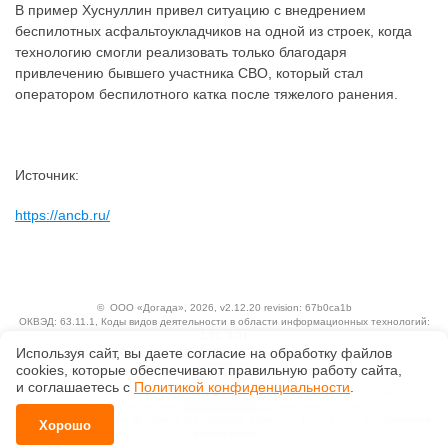
В пример Хуснуллин привел ситуацию с внедрением
беспилотных асфальтоукладчиков на одной из строек, когда
технологию смогли реализовать только благодаря
привлечению бывшего участника СВО, который стал
оператором беспилотного катка после тяжелого ранения.
Источник:
https://ancb.ru/
©
ООО «Догада»
, 2026, v2.12.20 revision: 67b0ca1b
ОКВЭД: 63.11.1, Коды видов деятельности в области информационных технологий:
1.01, 3.01
Ценовая политика
Используя сайт, вы даете согласие на обработку файлов
Технологии
сооkiеs, которые обеспечивают правильную работу сайта,
и соглашаетесь с
Политикой конфиденциальности
.
Исключительные авторские и смежные права принадлежат АО «Кодекс».
Положение по обработке и защите персональных данных
Справка о регистрации продуктов АО «Кодекс» в Реестре российского программного
Хорошо
обеспечения